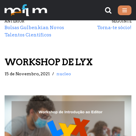
Avançar
ANTERIOR
SEGUINTE
para
Bolsas Gulbenkian Novos
Torna-te sócio!
o
Talentos Científicos
conteúdo
WORKSHOP DE LYX
15 de Novembro, 2021
nucleo