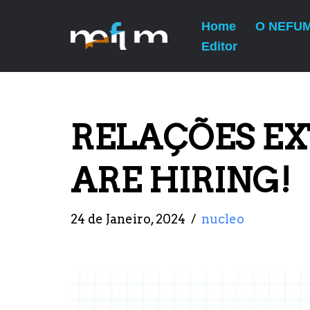
Home
O NEFU
Avançar
Editor
ANTERIOR
para
LOGÍSTICA – WE ARE HIRING!
o
conteúdo
RELAÇÕES EX
ARE HIRING!
24 de Janeiro, 2024
nucleo