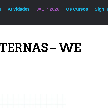
M
Atividades
J=EF² 2026
Os Cursos
Sign I
SEGUINTE
ATIVIDADES – WE ARE HIRING!
TERNAS – WE