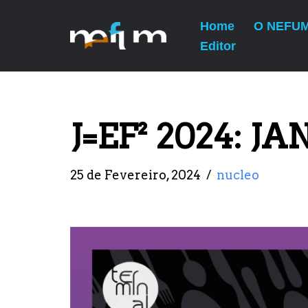
Home
O NEFU
Avançar
Editor
ANTERIOR
para
J=EF² 2024: Sessão de Encerramento e Sort
o
conteúdo
J=EF² 2024: J
25 de Fevereiro, 2024
nucleo