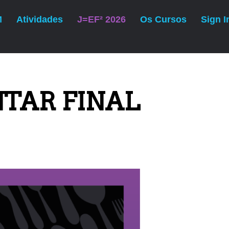
M
Atividades
J=EF² 2026
Os Cursos
Sign I
SEGUINTE
eio
Evento Solidário | 6/abril
ANTAR FINAL